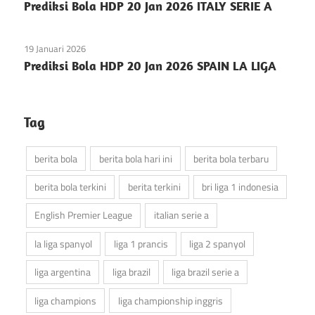
Prediksi Bola HDP 20 Jan 2026 ITALY SERIE A
19 Januari 2026
Prediksi Bola HDP 20 Jan 2026 SPAIN LA LIGA
Tag
berita bola
berita bola hari ini
berita bola terbaru
berita bola terkini
berita terkini
bri liga 1 indonesia
English Premier League
italian serie a
la liga spanyol
liga 1 prancis
liga 2 spanyol
liga argentina
liga brazil
liga brazil serie a
liga champions
liga championship inggris