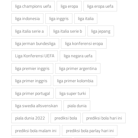
liga champions uefa
liga eropa
liga eropa uefa
liga indonesia
liga inggris
liga italia
liga italia serie a
liga italia serie b
liga jepang
liga jerman bundesliga
liga konferensi eropa
Liga Konferensi UEFA
liga negara uefa
liga premier inggris
liga primer argentina
liga primer inggris
liga primer kolombia
liga primer portugal
liga super turki
liga swedia allsvenskan
piala dunia
piala dunia 2022
prediksi bola
prediksi bola hari ini
prediksi bola malam ini
prediksi bola parlay hari ini