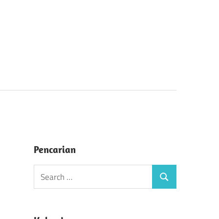
Pencarian
S
S
e
e
a
a
r