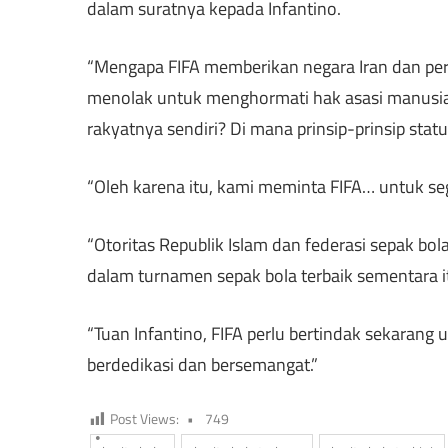
dalam suratnya kepada Infantino.
“Mengapa FIFA memberikan negara Iran dan per
menolak untuk menghormati hak asasi manusia
rakyatnya sendiri? Di mana prinsip-prinsip statu
“Oleh karena itu, kami meminta FIFA… untuk seg
“Otoritas Republik Islam dan federasi sepak bol
dalam turnamen sepak bola terbaik sementara 
“Tuan Infantino, FIFA perlu bertindak sekarang
berdedikasi dan bersemangat.”
Post Views:
749