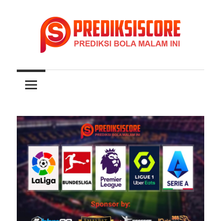
Skip
to
content
Prediksiscore
Prediksi
Memberikan
Prediksi
Skor
Skor
Bola
Bola,
Liga
|
Champions,
Inggris,
Prediksi
Spanyol,
Italia,
Bola
Jerman,
Malam
Euro,