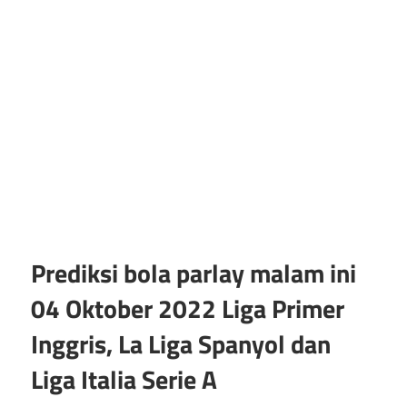
Prediksi bola parlay malam ini
04 Oktober 2022 Liga Primer
Inggris, La Liga Spanyol dan
Liga Italia Serie A