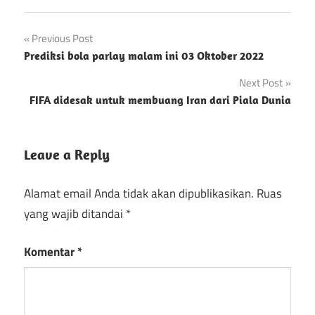
Navigasi
Previous Post
Prediksi bola parlay malam ini 03 Oktober 2022
pos
Next Post
FIFA didesak untuk membuang Iran dari Piala Dunia
Leave a Reply
Alamat email Anda tidak akan dipublikasikan.
Ruas
yang wajib ditandai
*
Komentar
*