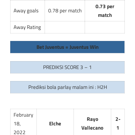
0.73 per
Away goals
0.78 per match
match
Away Rating
Bet Juventus = Juventus Win
PREDIKSI SCORE 3 – 1
Prediksi bola parlay malam ini : H2H
February
Rayo
2-
18,
Elche
Vallecano
1
2022