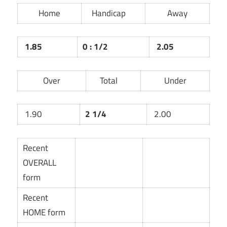
Home
Handicap
Away
1.85
0 : 1/2
2.05
Over
Total
Under
1.90
2 1/4
2.00
Recent
OVERALL
form
Recent
HOME form