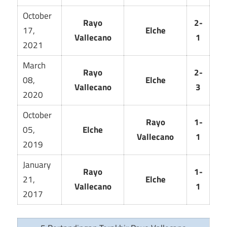
October
Rayo
2-
17,
Elche
Vallecano
1
2021
March
Rayo
2-
08,
Elche
Vallecano
3
2020
October
Rayo
1-
05,
Elche
Vallecano
1
2019
January
Rayo
1-
21,
Elche
Vallecano
1
2017