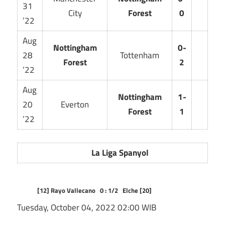
31
City
Forest
0
’22
Aug
Nottingham
0-
28
Tottenham
Forest
2
’22
Aug
Nottingham
1-
20
Everton
Forest
1
’22
La Liga Spanyol
[12] Rayo Vallecano
0 : 1/2
Elche [20]
Tuesday, October 04, 2022 02:00 WIB