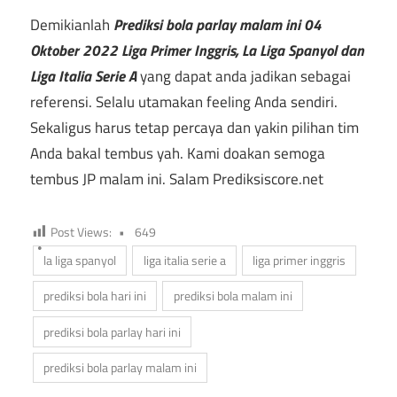
Demikianlah
Prediksi bola parlay malam ini 04
Oktober 2022 Liga Primer Inggris, La Liga Spanyol dan
Liga Italia Serie A
yang dapat anda jadikan sebagai
referensi. Selalu utamakan feeling Anda sendiri.
Sekaligus harus tetap percaya dan yakin pilihan tim
Anda bakal tembus yah. Kami doakan semoga
tembus JP malam ini. Salam Prediksiscore.net
Post Views:
649
la liga spanyol
liga italia serie a
liga primer inggris
prediksi bola hari ini
prediksi bola malam ini
prediksi bola parlay hari ini
prediksi bola parlay malam ini