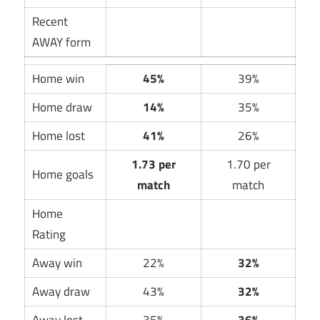
Recent
AWAY form
Home win
45%
39%
Home draw
14%
35%
Home lost
41%
26%
1.73 per
1.70 per
Home goals
match
match
Home
Rating
Away win
22%
32%
Away draw
43%
32%
Away lost
35%
36%