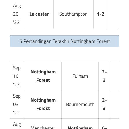
Aug
20
Leicester
Southampton
1-2
’22
5 Pertandingan Terakhir Nottingham Forest
Sep
Nottingham
2-
16
Fulham
Forest
3
’22
Sep
Nottingham
2-
03
Bournemouth
Forest
3
’22
Aug
Manchester
Nottingham
6-