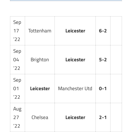
Sep
17
Tottenham
Leicester
6-2
’22
Sep
04
Brighton
Leicester
5-2
’22
Sep
01
Leicester
Manchester Utd
0-1
’22
Aug
27
Chelsea
Leicester
2-1
’22