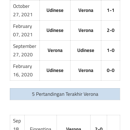
October
Udinese
Verona
1-1
27, 2021
February
Udinese
Verona
2-0
07, 2021
September
Verona
Udinese
1-0
27, 2020
February
Udinese
Verona
0-0
16, 2020
5 Pertandingan Terakhir Verona
Sep
18
Fiorentina
Verona
2-0