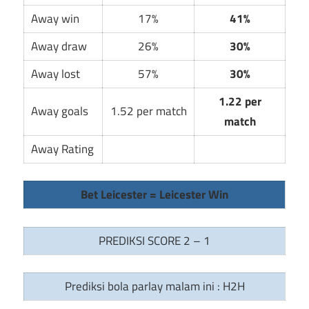
Away win
17%
41%
Away draw
26%
30%
Away lost
57%
30%
1.22 per
Away goals
1.52 per match
match
Away Rating
Bet Leicester = Leicester Win
PREDIKSI SCORE 2 – 1
Prediksi bola parlay malam ini : H2H