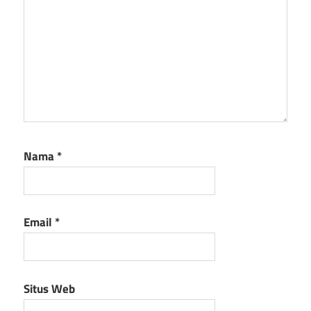
Nama
*
Email
*
Situs Web