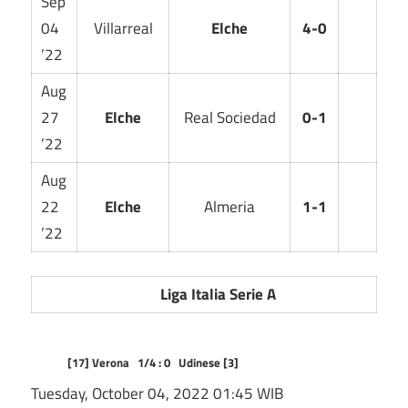
Sep
04
Villarreal
Elche
4-0
’22
Aug
27
Elche
Real Sociedad
0-1
’22
Aug
22
Elche
Almeria
1-1
’22
Liga Italia Serie A
[17] Verona
1/4 : 0
Udinese [3]
Tuesday, October 04, 2022 01:45 WIB