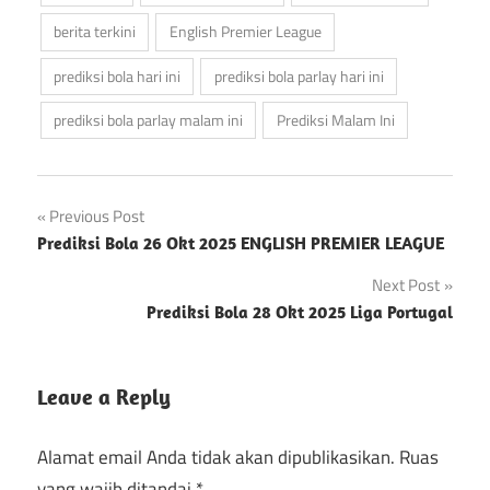
berita terkini
English Premier League
prediksi bola hari ini
prediksi bola parlay hari ini
prediksi bola parlay malam ini
Prediksi Malam Ini
Navigasi
Previous Post
Prediksi Bola 26 Okt 2025 ENGLISH PREMIER LEAGUE
pos
Next Post
Prediksi Bola 28 Okt 2025 Liga Portugal
Leave a Reply
Alamat email Anda tidak akan dipublikasikan.
Ruas
yang wajib ditandai
*