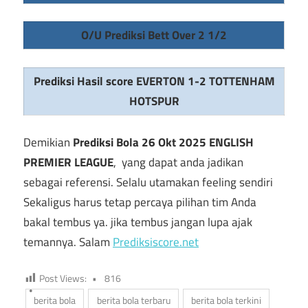
O/U Prediksi Bett Over 2 1/2
Prediksi Hasil score EVERTON 1-2 TOTTENHAM
HOTSPUR
Demikian
Prediksi Bola 26 Okt 2025 ENGLISH
PREMIER
LEAGUE
, yang dapat anda jadikan
sebagai referensi. Selalu utamakan feeling sendiri
Sekaligus harus tetap percaya pilihan tim Anda
bakal tembus ya. jika tembus jangan lupa ajak
temannya. Salam
Prediksiscore.net
Post Views:
816
berita bola
berita bola terbaru
berita bola terkini