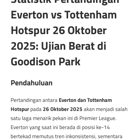
Everton vs Tottenham
Hotspur 26 Oktober
2025: Ujian Berat di
Goodison Park
Pendahuluan
Pertandingan antara
Everton dan Tottenham
Hotspur
pada
26 Oktober 2025
akan menjadi salah
satu laga menarik pekan ini di Premier League.
Everton yang saat ini berada di posisi ke-14
bertekad memutus tren inkonsistensi, sementara