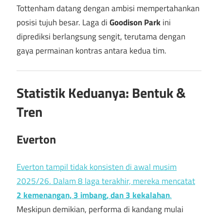
Tottenham datang dengan ambisi mempertahankan
posisi tujuh besar. Laga di
Goodison Park
ini
diprediksi berlangsung sengit, terutama dengan
gaya permainan kontras antara kedua tim.
Statistik Keduanya: Bentuk &
Tren
Everton
Everton tampil tidak konsisten di awal musim
2025/26. Dalam 8 laga terakhir, mereka mencatat
2 kemenangan, 3 imbang, dan 3 kekalahan
.
Meskipun demikian, performa di kandang mulai