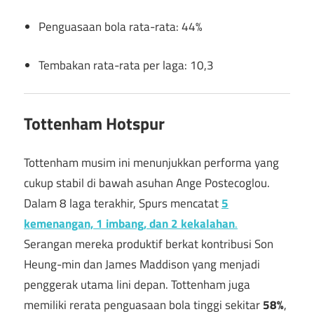
Penguasaan bola rata-rata: 44%
Tembakan rata-rata per laga: 10,3
Tottenham Hotspur
Tottenham musim ini menunjukkan performa yang
cukup stabil di bawah asuhan Ange Postecoglou.
Dalam 8 laga terakhir, Spurs mencatat
5
kemenangan, 1 imbang, dan 2 kekalahan
.
Serangan mereka produktif berkat kontribusi Son
Heung-min dan James Maddison yang menjadi
penggerak utama lini depan. Tottenham juga
memiliki rerata penguasaan bola tinggi sekitar
58%
,