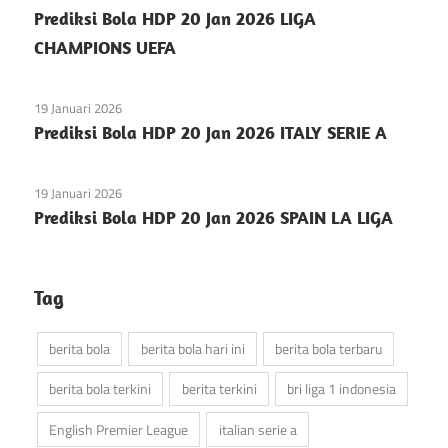
Prediksi Bola HDP 20 Jan 2026 LIGA
CHAMPIONS UEFA
19 Januari 2026
Prediksi Bola HDP 20 Jan 2026 ITALY SERIE A
19 Januari 2026
Prediksi Bola HDP 20 Jan 2026 SPAIN LA LIGA
Tag
berita bola
berita bola hari ini
berita bola terbaru
berita bola terkini
berita terkini
bri liga 1 indonesia
English Premier League
italian serie a