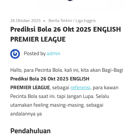
Piala
Ini
Dunia
26 Oktober 2025
Berita Terkini
/
Liga Inggris
2022,
|
Prediksi Bola 26 Okt 2025 ENGLISH
Cuplikan
PREMIER LEAGUE
Bocoran
Gol
Setiap
Posted by
admin
Piala
Hari
Lengkap
Dunia
Hallo, para Pecinta Bola. kali ini, kita akan Bagi-
Bagi
Dengan
Prediksi Bola 26 Okt 2025 ENGLISH
Statistik.
2022
PREMIER
LEAGUE
, sebagai
referensi
. para kawan
Pecinta Bola saat ini. tapi Jangan Lupa. Selalu
utamakan feeling masing-masing. sebagai
andalannya ya
Pendahuluan