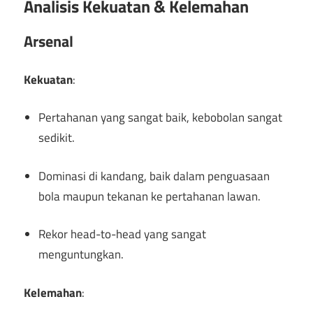
Analisis Kekuatan & Kelemahan
Arsenal
Kekuatan
:
Pertahanan yang sangat baik, kebobolan sangat
sedikit.
Dominasi di kandang, baik dalam penguasaan
bola maupun tekanan ke pertahanan lawan.
Rekor head-to-head yang sangat
menguntungkan.
Kelemahan
: