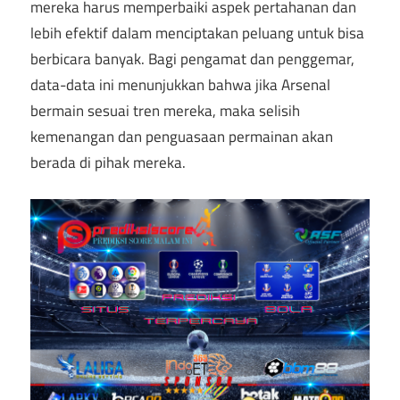
mereka harus memperbaiki aspek pertahanan dan
lebih efektif dalam menciptakan peluang untuk bisa
berbicara banyak. Bagi pengamat dan penggemar,
data-data ini menunjukkan bahwa jika Arsenal
bermain sesuai tren mereka, maka selisih
kemenangan dan penguasaan permainan akan
berada di pihak mereka.