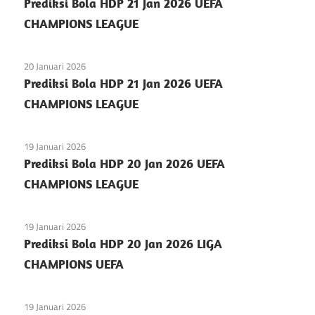
Prediksi Bola HDP 21 Jan 2026 UEFA
CHAMPIONS LEAGUE
20 Januari 2026
Prediksi Bola HDP 21 Jan 2026 UEFA
CHAMPIONS LEAGUE
19 Januari 2026
Prediksi Bola HDP 20 Jan 2026 UEFA
CHAMPIONS LEAGUE
19 Januari 2026
Prediksi Bola HDP 20 Jan 2026 LIGA
CHAMPIONS UEFA
19 Januari 2026