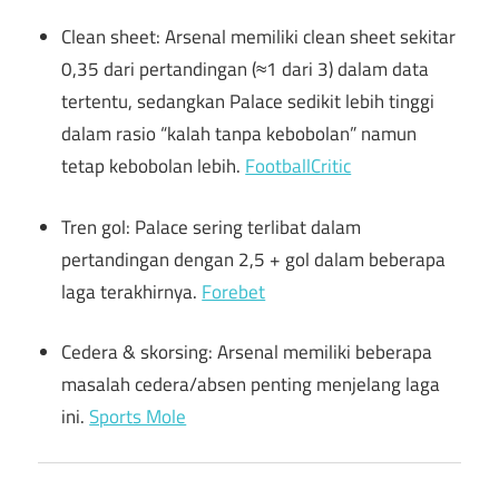
Clean sheet: Arsenal memiliki clean sheet sekitar
0,35 dari pertandingan (≈1 dari 3) dalam data
tertentu, sedangkan Palace sedikit lebih tinggi
dalam rasio “kalah tanpa kebobolan” namun
tetap kebobolan lebih.
FootballCritic
Tren gol: Palace sering terlibat dalam
pertandingan dengan 2,5 + gol dalam beberapa
laga terakhirnya.
Forebet
Cedera & skorsing: Arsenal memiliki beberapa
masalah cedera/absen penting menjelang laga
ini.
Sports Mole