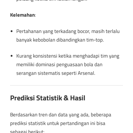
Kelemahan
:
Pertahanan yang terkadang bocor, masih terlalu
banyak kebobolan dibandingkan tim-top.
Kurang konsistensi ketika menghadapi tim yang
memiliki dominasi penguasaan bola dan
serangan sistematis seperti Arsenal.
Prediksi Statistik & Hasil
Berdasarkan tren dan data yang ada, beberapa
prediksi statistik untuk pertandingan ini bisa
sebagai berikut: