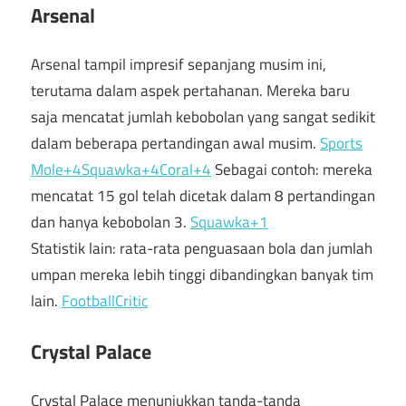
Arsenal
Arsenal tampil impresif sepanjang musim ini,
terutama dalam aspek pertahanan. Mereka baru
saja mencatat jumlah kebobolan yang sangat sedikit
dalam beberapa pertandingan awal musim.
Sports
Mole
+4
Squawka
+4
Coral
+4
Sebagai contoh: mereka
mencatat 15 gol telah dicetak dalam 8 pertandingan
dan hanya kebobolan 3.
Squawka
+1
Statistik lain: rata-rata penguasaan bola dan jumlah
umpan mereka lebih tinggi dibandingkan banyak tim
lain.
FootballCritic
Crystal Palace
Crystal Palace menunjukkan tanda-tanda