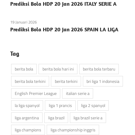
Prediksi Bola HDP 20 Jan 2026 ITALY SERIE A
19 Januari 2026
Prediksi Bola HDP 20 Jan 2026 SPAIN LA LIGA
Tag
berita bola
berita bola hari ini
berita bola terbaru
berita bola terkini
berita terkini
bri liga 1 indonesia
English Premier League
italian serie a
la liga spanyol
liga 1 prancis
liga 2 spanyol
liga argentina
liga brazil
liga brazil serie a
liga champions
liga championship inggris