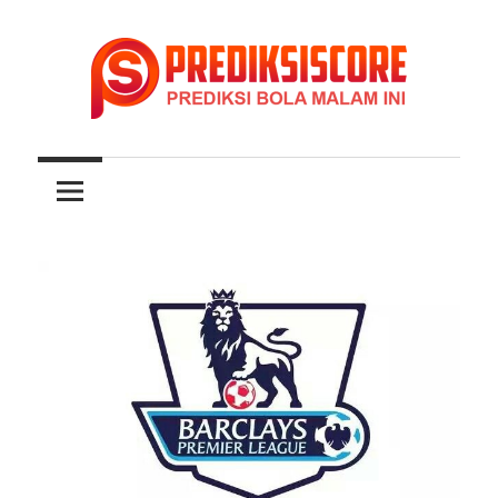
Skip
to
content
Prediksiscore
Prediksi
Memberikan
Prediksi
Skor
Skor
Bola
Bola,
Liga
|
Champions,
Inggris,
Prediksi
Spanyol,
Italia,
Bola
Jerman,
Malam
Euro,