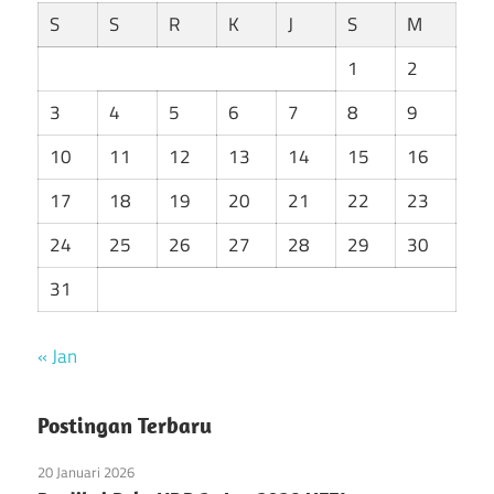
h
S
S
R
K
J
S
M
f
o
1
2
r
3
4
5
6
7
8
9
:
10
11
12
13
14
15
16
17
18
19
20
21
22
23
24
25
26
27
28
29
30
31
« Jan
Postingan Terbaru
20 Januari 2026