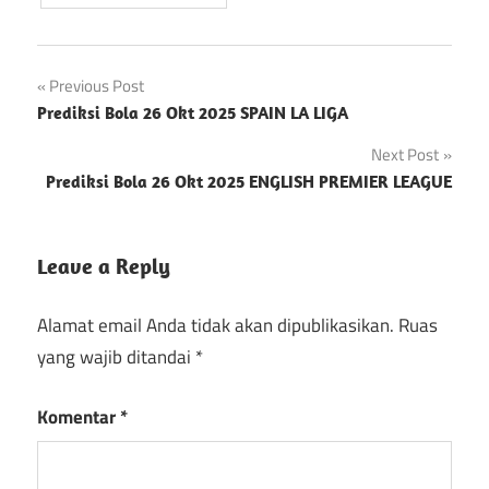
Navigasi
Previous Post
Prediksi Bola 26 Okt 2025 SPAIN LA LIGA
pos
Next Post
Prediksi Bola 26 Okt 2025 ENGLISH PREMIER LEAGUE
Leave a Reply
Alamat email Anda tidak akan dipublikasikan.
Ruas
yang wajib ditandai
*
Komentar
*