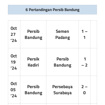
6 Pertandingan
Persib Bandung
Oct
Persib
Semen
1 –
27
Bandung
Padang
1
’24
Oct
Persik
Persib
1
19
Kediri
Bandung
– 2
’24
Oct
Persib
Persebaya
2 –
05
Bandung
Surabaya
0
’24