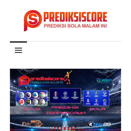
Skip
to
content
Prediksiscore
Prediksi
Memberikan
Prediksi
Skor
Skor
Bola
Bola,
Liga
|
Champions,
Inggris,
Prediksi
Spanyol,
Italia,
Bola
Jerman,
Malam
Euro,