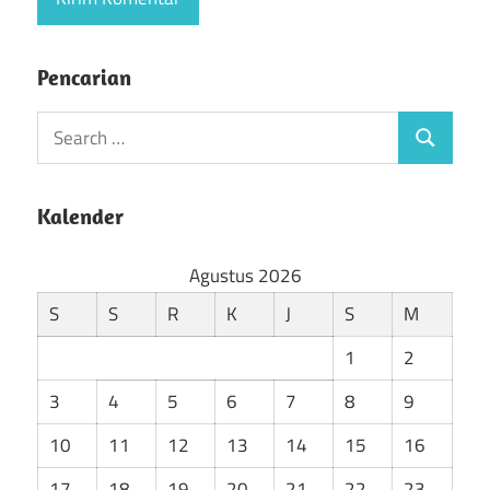
Pencarian
S
S
e
e
a
a
Kalender
r
r
c
Agustus 2026
c
h
h
S
S
R
K
J
S
M
f
o
1
2
r
3
4
5
6
7
8
9
:
10
11
12
13
14
15
16
17
18
19
20
21
22
23