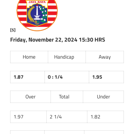
[5]
Friday, November 22, 2024 15:30 HRS
Home
Handicap
Away
1.87
0 : 1/4
1.95
Over
Total
Under
1.97
2 1/4
1.82