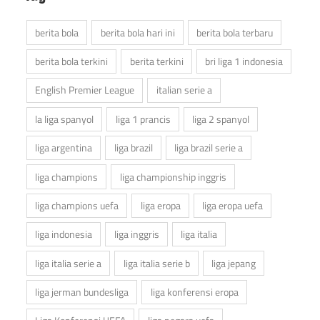
berita bola
berita bola hari ini
berita bola terbaru
berita bola terkini
berita terkini
bri liga 1 indonesia
English Premier League
italian serie a
la liga spanyol
liga 1 prancis
liga 2 spanyol
liga argentina
liga brazil
liga brazil serie a
liga champions
liga championship inggris
liga champions uefa
liga eropa
liga eropa uefa
liga indonesia
liga inggris
liga italia
liga italia serie a
liga italia serie b
liga jepang
liga jerman bundesliga
liga konferensi eropa