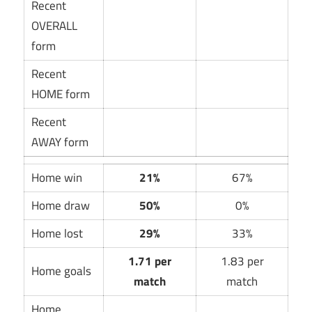
Recent
OVERALL
form
Recent
HOME form
Recent
AWAY form
Home win
21%
67%
Home draw
50%
0%
Home lost
29%
33%
1.71 per
1.83 per
Home goals
match
match
Home