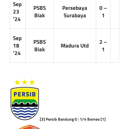
Sep
PSBS
Persebaya
0 –
23
Biak
Surabaya
1
’24
Sep
PSBS
2 –
18
Madura Utd
Biak
1
’24
[3]
Persib Bandung
0
: 1/4
Borneo
[1]