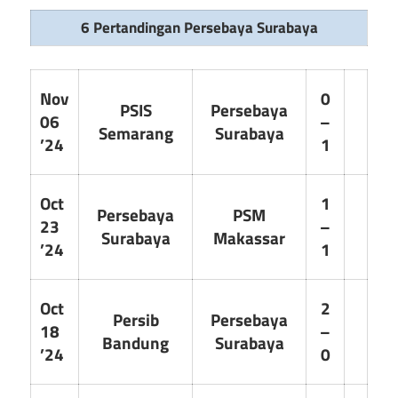
6 Pertandingan
Persebaya Surabaya
Nov
0
PSIS
Persebaya
06
–
Semarang
Surabaya
’24
1
Oct
1
Persebaya
PSM
23
–
Surabaya
Makassar
’24
1
Oct
2
Persib
Persebaya
18
–
Bandung
Surabaya
’24
0