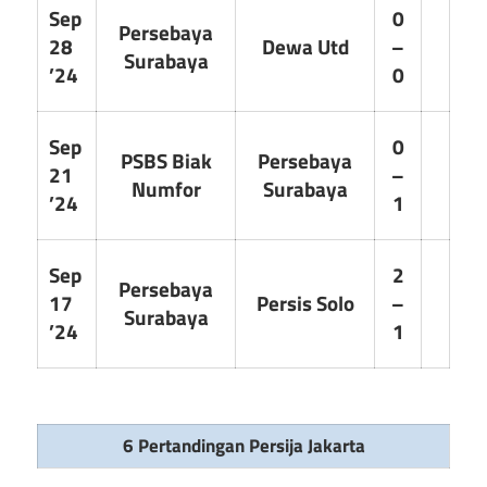
Sep
0
Persebaya
28
Dewa Utd
–
Surabaya
’24
0
Sep
0
PSBS Biak
Persebaya
21
–
Numfor
Surabaya
’24
1
Sep
2
Persebaya
17
Persis Solo
–
Surabaya
’24
1
6 Pertandingan
Persija Jakarta