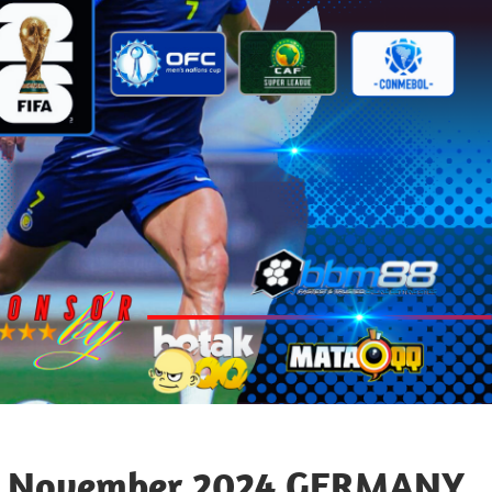
lam
coran
la
nia
22
 23 November 2024 GERMANY