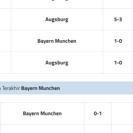
Augsburg
5-3
Bayern Munchen
1-0
Augsburg
1-0
 Terakhir
Bayern Munchen
Bayern Munchen
0-1