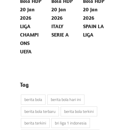
Bola HDP
Bola HDP
Bola HDP
20 Jan
20 Jan
20 Jan
2026
2026
2026
LIGA
ITALY
SPAIN LA
CHAMPI
SERIE A
LIGA
ONS
UEFA
Tag
berita bola
berita bola hari ini
berita bola terbaru
berita bola terkini
berita terkini
bri liga 1 indonesia