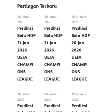
Postingan Terbaru
20 Januari
20 Januari
19 Januari
2026
2026
2026
Prediksi
Prediksi
Prediksi
Bola HDP
Bola HDP
Bola HDP
21 Jan
21 Jan
20 Jan
2026
2026
2026
UEFA
UEFA
UEFA
CHAMPI
CHAMPI
CHAMPI
ONS
ONS
ONS
LEAGUE
LEAGUE
LEAGUE
19 Januari
19 Januari
19 Januari
2026
2026
2026
Prediksi
Prediksi
Prediksi