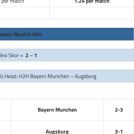
 per match
1.24 per match
ayern Munich Win
iksi Skor =
2
–
1
 To Head: H2H Bayern Munchen – Augsburg
Bayern Munchen
2-3
Augsburg
3-1