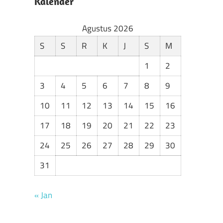
Kalender
r
c
c
h
Agustus 2026
h
f
S
S
R
K
J
S
M
o
1
2
r
:
3
4
5
6
7
8
9
10
11
12
13
14
15
16
17
18
19
20
21
22
23
24
25
26
27
28
29
30
31
« Jan