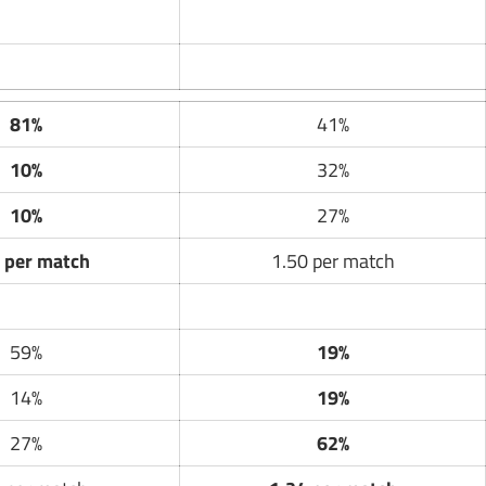
81%
41%
10%
32%
10%
27%
 per match
1.50 per match
59%
19%
14%
19%
27%
62%