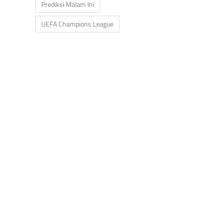
Prediksi Malam Ini
UEFA Champions League