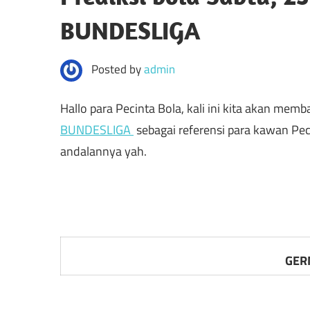
BUNDESLIGA
Posted by
admin
Hallo para Pecinta Bola, kali ini kita akan mem
BUNDESLIGA
sebagai referensi para kawan Pec
andalannya yah.
GER