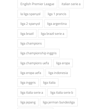
English Premier League
italian serie a
la liga spanyol
liga 1 prancis
liga 2 spanyol
liga argentina
liga brazil
liga brazil serie a
liga champions
liga championship inggris
liga champions uefa
liga eropa
liga eropa uefa
liga indonesia
liga inggris
liga italia
liga italia serie a
liga italia serie b
liga jepang
liga jerman bundesliga