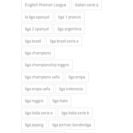
English Premier League
italian serie a
la liga spanyol
liga 1 prancis
liga 2 spanyol
liga argentina
liga brazil
liga brazil serie a
liga champions
liga championship inggris
liga champions uefa
liga eropa
liga eropa uefa
liga indonesia
liga inggris
liga italia
liga italia serie a
liga italia serie b
liga jepang
liga jerman bundesliga