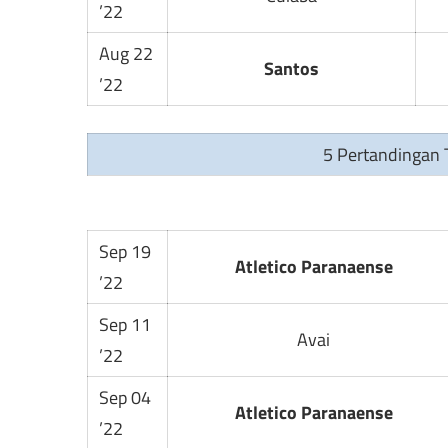
’22
Aug 22
Santos
’22
5 Pertandingan 
Sep 19
Atletico Paranaense
’22
Sep 11
Avai
’22
Sep 04
Atletico Paranaense
’22