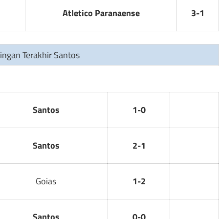
Atletico Paranaense
3-1
ingan Terakhir Santos
Santos
1-0
Santos
2-1
Goias
1-2
Santos
0-0