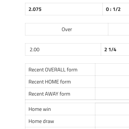
2.075
0 : 1/2
Over
2.00
2 1/4
Recent OVERALL form
Recent HOME form
Recent AWAY form
Home win
Home draw