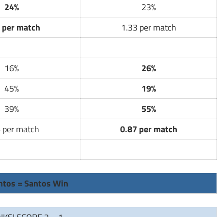
24%
23%
 per match
1.33 per match
16%
26%
45%
19%
39%
55%
 per match
0.87 per match
ntos = Santos Win