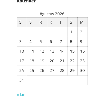
Kalender
r
c
c
h
Agustus 2026
h
f
S
S
R
K
J
S
M
o
1
2
r
:
3
4
5
6
7
8
9
10
11
12
13
14
15
16
17
18
19
20
21
22
23
24
25
26
27
28
29
30
31
« Jan