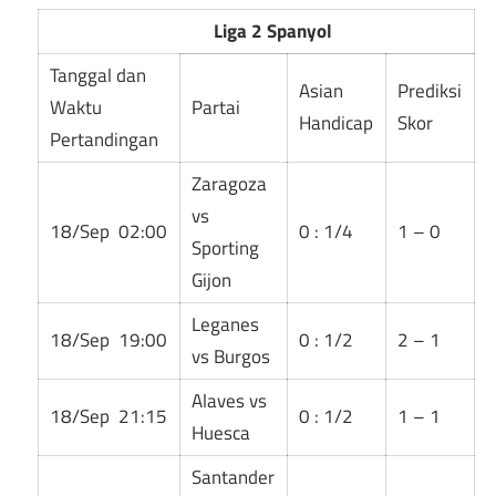
Liga 2 Spanyol
Tanggal dan
Asian
Prediksi
Waktu
Partai
Handicap
Skor
Pertandingan
Zaragoza
vs
18/Sep 02:00
0 : 1/4
1 – 0
Sporting
Gijon
Leganes
18/Sep 19:00
0 : 1/2
2 – 1
vs
Burgos
Alaves
vs
18/Sep 21:15
0 : 1/2
1 – 1
Huesca
Santander