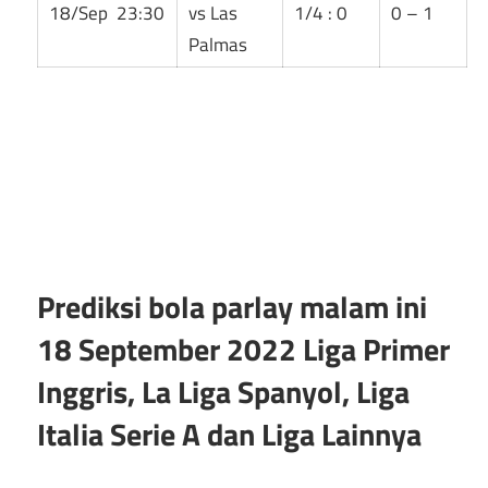
18/Sep 23:30
vs
Las
1/4 : 0
0 – 1
Palmas
Prediksi bola parlay malam ini
18 September 2022 Liga Primer
Inggris, La Liga Spanyol, Liga
Italia Serie A dan Liga Lainnya