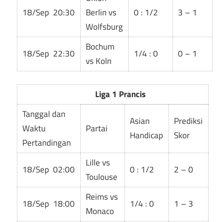
18/Sep 20:30
Berlin
vs
0 : 1/2
3 – 1
Wolfsburg
Bochum
18/Sep 22:30
1/4 : 0
0 – 1
vs
Koln
Liga 1 Prancis
Tanggal dan
Asian
Prediksi
Waktu
Partai
Handicap
Skor
Pertandingan
Lille
vs
18/Sep 02:00
0 : 1/2
2 – 0
Toulouse
Reims
vs
18/Sep 18:00
1/4 : 0
1 – 3
Monaco