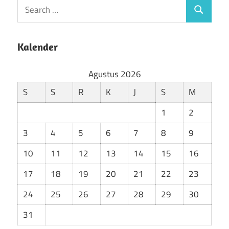
S
S
e
e
a
a
Kalender
r
r
c
Agustus 2026
c
h
h
S
S
R
K
J
S
M
f
o
1
2
r
3
4
5
6
7
8
9
:
10
11
12
13
14
15
16
17
18
19
20
21
22
23
24
25
26
27
28
29
30
31