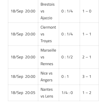
Brestois
18/Sep 20:00
vs
0 : 1/4
1 – 0
Ajaccio
Clermont
18/Sep 20:00
vs
0 : 1/4
1 – 1
Troyes
Marseille
18/Sep 20:00
vs
0 : 1/2
2 – 1
Rennes
Nice
vs
18/Sep 20:00
0 : 1
3 – 1
Angers
Nantes
18/Sep 20:05
1/4 : 0
1 – 2
vs
Lens